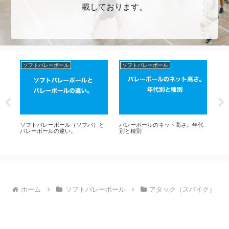
載しております。
ソフトバレーボール
ソフトバレーボール
バ
（ア
ソフトバレーボール（ソフバ）と
バレーボールのネット高さ。年代
アニ
バレーボールの違い。
別と種別
ート
は
ザ 
巡
ホーム
ソフトバレーボール
アタック（スパイク）