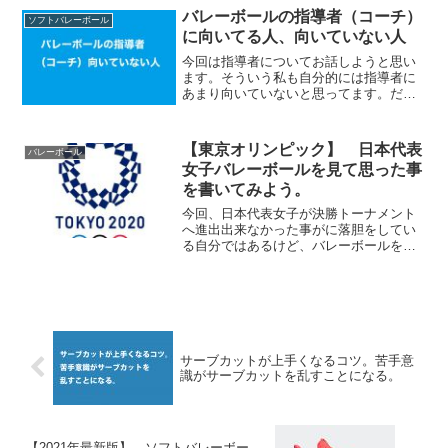
とボールが取れるボールも取れなくなっ
バレーボールの指導者（コーチ）
ソフトバレーボール
たり、追いつかなくなったり...
に向いてる人、向いていない人
今回は指導者についてお話しようと思い
ます。そういう私も自分的には指導者に
あまり向いていないと思ってます。だっ
て指導者ってある程度嫌われ役的な所が
あるからです。わざわざ嫌われるのって
嫌だし、怒ったり、注意したりするのっ
【東京オリンピック】 日本代表
バレーボール
て結構パワーがいるので疲...
女子バレーボールを見て思った事
を書いてみよう。
今回、日本代表女子が決勝トーナメント
へ進出出来なかった事がに落胆をしてい
る自分ではあるけど、バレーボールをや
ってきて、自分なりに思った事を書いて
みたいと思います。とりあえず、日本代
表女子バレーボールの皆様、お疲れ様で
した。いい試合も何度か見...
サーブカットが上手くなるコツ。苦手意
識がサーブカットを乱すことになる。
【2021年最新版】 ソフトバレーボー