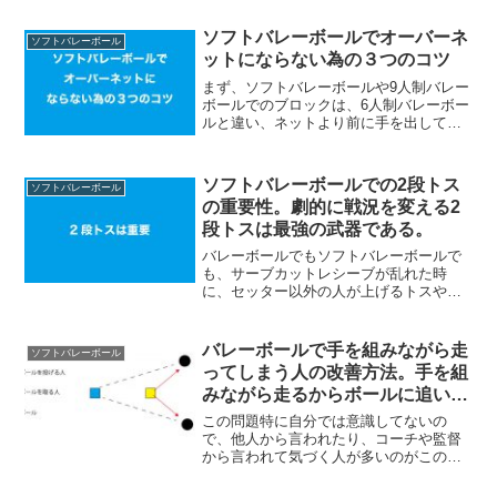
しでも参考になればと思い掲載させてい
ただきます。まず、スポーツ全般共通の
ソフトバレーボールでオーバーネ
ソフトバレーボール
もの動きやすい服装タオル...
ットにならない為の３つのコツ
まず、ソフトバレーボールや9人制バレー
ボールでのブロックは、6人制バレーボー
ルと違い、ネットより前に手を出しては
いけないってルールになっています。そ
の為、経験者の人でも手がネットから手
が出てしまいオーバーネットになる事は
ソフトバレーボールでの2段トス
ソフトバレーボール
多々あります。そこで...
の重要性。劇的に戦況を変える2
段トスは最強の武器である。
バレーボールでもソフトバレーボールで
も、サーブカットレシーブが乱れた時
に、セッター以外の人が上げるトスや、
ネットから離れてあげるトスなど重要
だ。なぜ2段トスが重要なのか？では、こ
こで重要な理由について、お話ししま
バレーボールで手を組みながら走
ソフトバレーボール
す。実はサーブカットやレシー...
ってしまう人の改善方法。手を組
みながら走るからボールに追いつ
けない。
この問題特に自分では意識してないの
で、他人から言われたり、コーチや監督
から言われて気づく人が多いのがこの腕
をレシーブの形のままボールを追いかけ
るってクセなんです。この癖は直さない