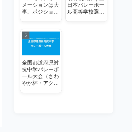
メーションは大
日本バレーボー
事。ポジショニ
ル高等学校選手
ングが重要
権大会
全国都道府県対
抗中学バレーボ
ール大会（さわ
やか杯・アクエ
リアスカップ・
JOCジュニアオ
リンピックカッ
プ）優秀選手
や、歴代優勝都
道府県の紹介