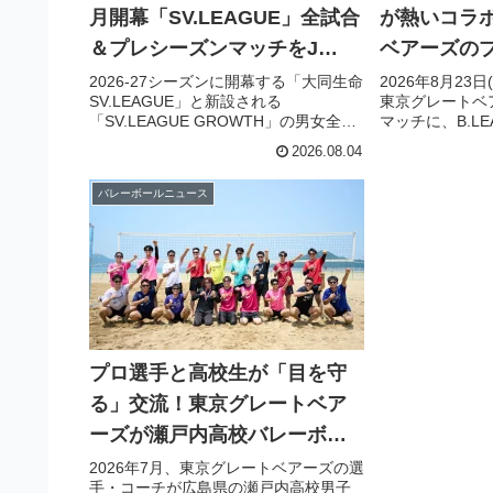
月開幕「SV.LEAGUE」全試合
が熱いコラ
＆プレシーズンマッチをJ
ベアーズの
SPORTSオンデマンドでLIVE
チに琉球ゴ
2026-27シーズンに開幕する「大同生命
2026年8月23
SV.LEAGUE」と新設される
東京グレートベ
配信！
のマスコッ
「SV.LEAGUE GROWTH」の男女全試
マッチに、B.L
が来場決定
合が、J SPORTSオンデマンドでLIVE
キングスの人気
2026.08.04
配信されることが決定しました。さら
ー」が来場しま
に、開幕前のプレシーズンマッチや高
ンもバスケット
バレーボールニュース
校生の熱戦も楽しめます。
このイベントで
ンがさらに盛り
です！
プロ選手と高校生が「目を守
る」交流！東京グレートベア
ーズが瀬戸内高校バレーボー
ル部を指導
2026年7月、東京グレートベアーズの選
手・コーチが広島県の瀬戸内高校男子