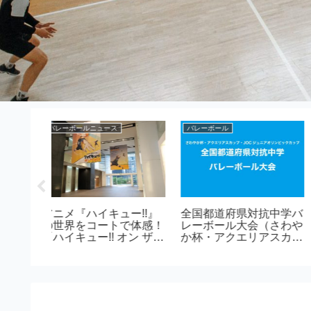
バレーボールニュース
サーブ
ール（ソ
バレーボール男子日本代
ソフトバレーボールの
ボールの
表、新ユニホーム
ルクルサーブのお話。
「IBUKI」で世界へ！応
援アイテムも登場