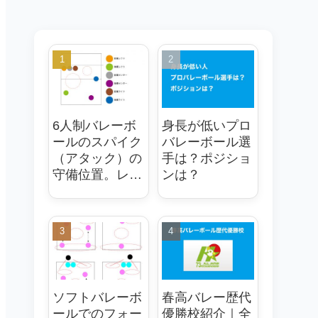
6人制バレーボ
身長が低いプロ
ールのスパイク
バレーボール選
（アタック）の
手は？ポジショ
守備位置。レシ
ンは？
ーブ（ディグ）
のフォーメンシ
ョンは大事
ソフトバレーボ
春高バレー歴代
ールでのフォー
優勝校紹介｜全