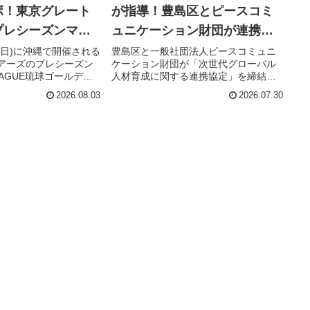
ボ！東京グレート
が指導！豊島区とピースコミ
プレシーズンマッ
ュニケーション財団が連携、
ールデンキングス
未来のバレーボーラーを応援
日(日)に沖縄で開催される
豊島区と一般社団法人ピースコミュニ
アーズのプレシーズン
ケーション財団が「次世代グローバル
ト「ゴーディー」
EAGUE琉球ゴールデン
人材育成に関する連携協定」を締結し
！
マスコット「ゴーディ
ました。これにより、元全日本女子バ
2026.08.03
2026.07.30
す。バレーボールファ
レーボール代表の高橋みゆき氏をはじ
ボールファンも必見の
めとするトップアスリートから直接指
、沖縄のスポーツシー
導を受けられる機会が創出され、中学
上がること間違いなし
生のスポーツ活動や部活動がさらに充
実します。未来のバレーボーラーやス
ポーツ愛好者にとって、貴重な学びと
成長の場が提供される注目の取り組み
です。