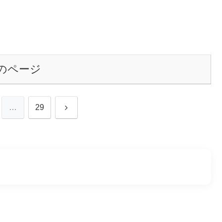
のページ
次
…
29
へ