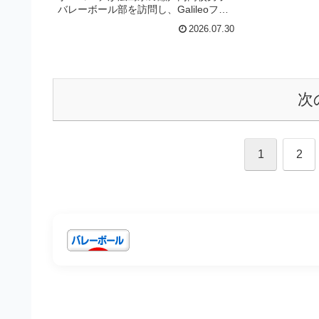
バレーボール部を訪問し、Galileoフレ
ームのサングラスを着用して実技指導
2026.07.30
を行いました。屋外スポーツにおける
目の保護の重要性を体感しながら、プ
ロ選手と高校生が技術と交流を深める
貴重な機会となりました。
次
1
2