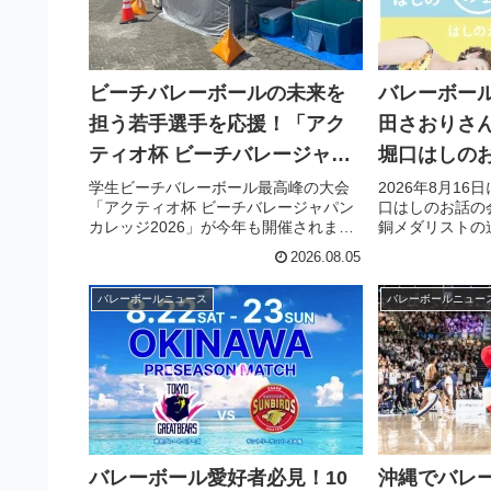
ビーチバレーボールの未来を
バレーボー
担う若手選手を応援！「アク
田さおりさ
ティオ杯 ビーチバレージャパ
堀口はしの
ンカレッジ2026」で熱中対策
ーボールの
学生ビーチバレーボール最高峰の大会
2026年8月16
「アクティオ杯 ビーチバレージャパン
口はしのお話の
も万全！
カレッジ2026」が今年も開催されま
銅メダリストの
す。冠スポンサーのアクティオが熱中
トとして登場し
2026.08.05
対策商品を多数提供し、選手の安全と
面白さや戦術の
パフォーマンスをサポート。未来のト
方まで、ここで
バレーボールニュース
バレーボールニュー
ッププレイヤーを目指す若手選手の活
ークが繰り広げ
躍に注目しましょう！
好者のプレーへ
を高めることで
バレーボール愛好者必見！10
沖縄でバレ