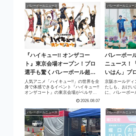
バレーボールニュース
バレーボールニュー
『ハイキュー!! オンザコー
バレーボー
ト』東京会場オープン！プロ
ニュース！
選手も驚くバレーボール超体
いはん」プ
験で、あなたのスキルアップ
ブルテオン
人気アニメ「ハイキュー!!」の世界を全
京阪ホールディ
身で体感できるイベント『ハイキュー!!
たしも、おけい
を体感しよう！
オンザコート』の東京会場がベルサー
に、バレーボー
ル六本木にて開催中です。元日本代表
オン」の選手た
2026.08.07
主将の柳田将洋選手や声優の岡本信彦
して登場します
さん、QuizKnockの須貝駿貴さんも驚い
記念試合に合わ
バレーボールニュース
バレーボールニュー
た、リアルなバレーボール体験を通じ
ポスター掲出を
て、あなたのプレーへの意欲をさらに
げる彼らの活動
高めませんか。