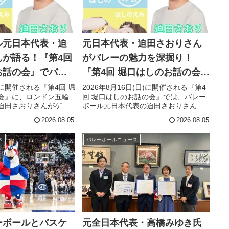
ル元日本代表・迫
元日本代表・迫田さおりさん
んが語る！『第4回
がバレーの魅力を深掘り！
お話の会』でバレ
『第4回 堀口はしのお話の会』
魅力と深層に迫る
開催決定
日に開催される『第4回 堀
2026年8月16日(日)に開催される『第4
会』に、ロンドン五輪
回 堀口はしのお話の会』では、バレー
迫田さおりさんがゲス
ボール元日本代表の迫田さおりさんが
ます。バレーボールの
ゲストとして登場します。ロンドン五
2026.08.05
2026.08.05
奥深さ、観戦の楽しみ
輪銅メダリストが語るバレーボールの
しか聞けない貴重なト
奥深さや観戦の楽しみ方は、プレーヤ
ス
バレーボールニュース
られ、バレーボール愛
ーやファンにとって必見の内容です。
の意欲やチームの士気
最新の男子・女子バレーの展望にも触
しょう。
れ、バレーボール愛好者のプレー意欲
やチームの士気を高めること間違いな
しのイベントです。
ーボールとバスケ
元全日本代表・高橋みゆき氏