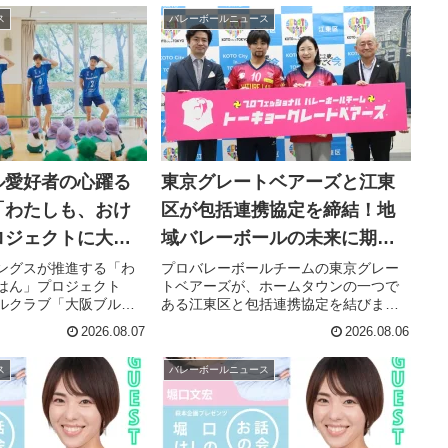
ス
バレーボールニュース
ル愛好者の心躍る
東京グレートベアーズと江東
「わたしも、おけ
区が包括連携協定を締結！地
ロジェクトに大阪
域バレーボールの未来に期待
選手が登場！
高まる
ングスが推進する「わ
プロバレーボールチームの東京グレー
はん」プロジェクト
トベアーズが、ホームタウンの一つで
ルクラブ「大阪ブルテ
ある江東区と包括連携協定を結びまし
ちが「おけいはん」と
た。この協定は、バレーボールを通じ
2026.08.07
2026.08.06
。清水邦広選手の引退
た地域活性化や区民のスポーツ環境充
せたSNS動画公開や、
実を目指すもので、バレーボール愛好
ス
バレーボールニュース
通じて、地域を盛り上
者にとって、地域でのプレー機会の拡
に注目しましょう！
大やイベント開催への期待が高まりま
す。