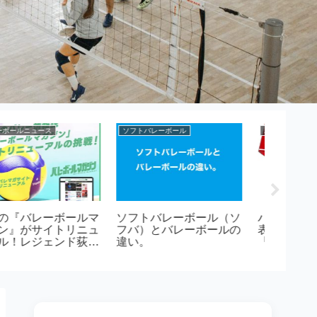
ソフトバレーボール
ソフトバレーボール
バレーボー
ソフバ（ソフトバレーボ
バレーボールの年代別の
バレー
ール）のポジションと役
ボールと種別よる違い。
マンス
割
プロも
「トッ
があな
レベル