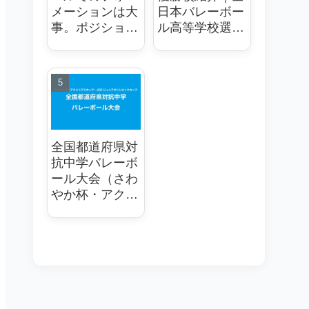
メーションは大
日本バレーボー
事。ポジショニ
ル高等学校選手
ングが重要
権大会
全国都道府県対
抗中学バレーボ
ール大会（さわ
やか杯・アクエ
リアスカップ・
JOCジュニアオ
リンピックカッ
プ）優秀選手
や、歴代優勝都
道府県の紹介