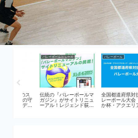
バレーボールニュース
ソフトバレーボール
子日本代
アニメ『ハイキュー!!』
バレーボールの年代別
ム
の世界をコートで体感！
ボールと種別よる違い
世界へ！応
「ハイキュー!! オン ザ
場
コート」大阪で開幕、東
京へも巡回決定！