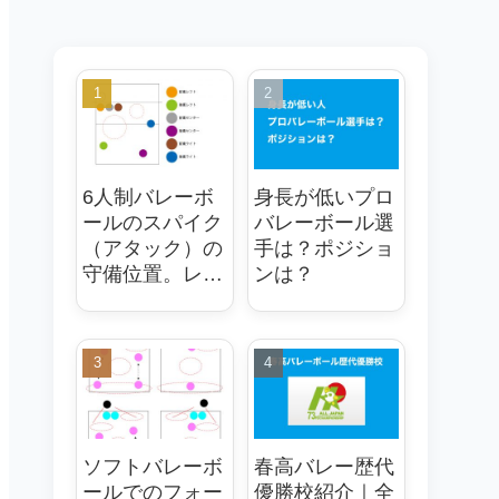
6人制バレーボ
身長が低いプロ
ールのスパイク
バレーボール選
（アタック）の
手は？ポジショ
守備位置。レシ
ンは？
ーブ（ディグ）
のフォーメンシ
ョンは大事
ソフトバレーボ
春高バレー歴代
ールでのフォー
優勝校紹介｜全