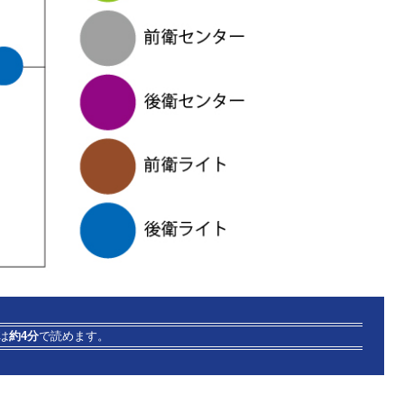
は
約4分
で読めます。