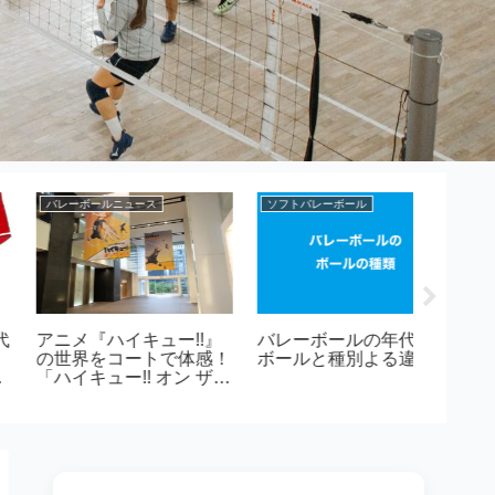
ソフトバレーボール
バレーボールニュース
バレーボー
ソフバ（ソフトバレーボ
バレーボールのパフォー
春高バ
ール）のポジションと役
マンスを劇的に変える！
介｜全
割
プロも選ぶインソール
高等学
「トップパフォーマー」
があなたのプレーを次の
レベルへ