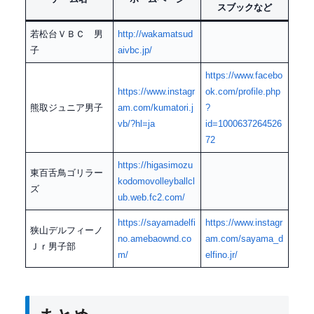
スブックなど
若松台ＶＢＣ 男
http://wakamatsud
子
aivbc.jp/
https://www.facebo
https://www.instagr
ok.com/profile.php
熊取ジュニア男子
am.com/kumatori.j
?
vb/?hl=ja
id=1000637264526
72
https://higasimozu
東百舌鳥ゴリラー
kodomovolleyballcl
ズ
ub.web.fc2.com/
https://sayamadelfi
https://www.instagr
狭山デルフィーノ
no.amebaownd.co
am.com/sayama_d
Ｊｒ男子部
m/
elfino.jr/