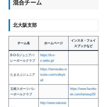
混合チーム
北大阪支部
インスタ・フェイ
チーム名
ホームページ
スブックなど
B-O-Sジュニアバ
https://b-o-
レーボールクラブ
s.webu.jp/
https://tamasabu.w
たまさぶジュニア
ixsite.com/volleyb
all
玉櫛スポーツバレ
https://www.facebo
ーボールクラブ
ok.com/tamasp25/
http://www.sakuras