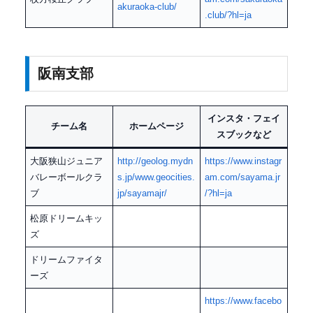
akuraoka-club/
.club/?hl=ja
阪南支部
インスタ・フェイ
チーム名
ホームページ
スブックなど
大阪狭山ジュニア
http://geolog.mydn
https://www.instagr
バレーボールクラ
s.jp/www.geocities.
am.com/sayama.jr
ブ
jp/sayamajr/
/?hl=ja
松原ドリームキッ
ズ
ドリームファイタ
ーズ
https://www.facebo