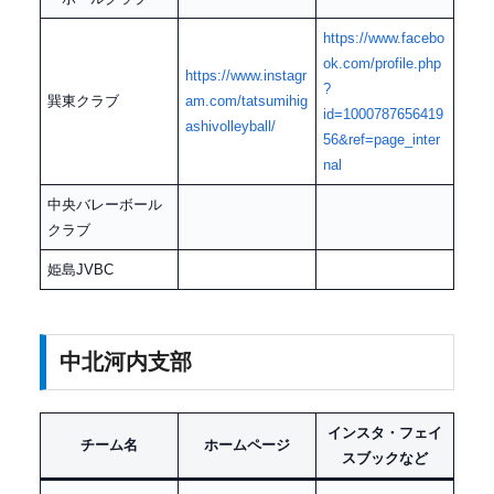
https://www.facebo
ok.com/profile.php
https://www.instagr
?
巽東クラブ
am.com/tatsumihig
id=1000787656419
ashivolleyball/
56&ref=page_inter
nal
中央バレーボール
クラブ
姫島JVBC
中北河内支部
インスタ・フェイ
チーム名
ホームページ
スブックなど