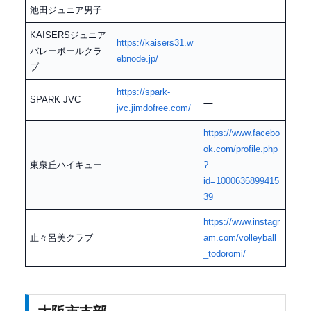
池田ジュニア男子
KAISERSジュニア
https://kaisers31.w
バレーボールクラ
ebnode.jp/
ブ
https://spark-
SPARK JVC
jvc.jimdofree.com/
https://www.facebo
ok.com/profile.php
東泉丘ハイキュー
?
id=1000636899415
39
https://www.instagr
止々呂美クラブ
am.com/volleyball
_todoromi/