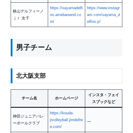
https://sayamadelfi
https://www.instagr
狭山デルフィーノ
no.amebaownd.co
am.com/sayama_d
ｊｒ.女子
m/
elfino.jr/
男子チーム
北大阪支部
インスタ・フェイ
チーム名
ホームページ
スブックなど
https://kouda-
神田ジュニアバレ
jrvolleyball.jimdofre
ーボールクラブ
e.com/