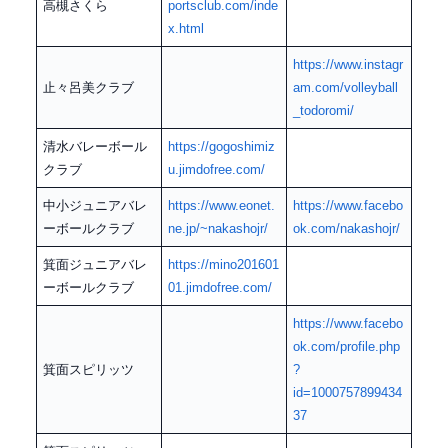
高槻さくら
portsclub.com/inde
x.html
https://www.instagr
止々呂美クラブ
am.com/volleyball
_todoromi/
清水バレーボール
https://gogoshimiz
クラブ
u.jimdofree.com/
中小ジュニアバレ
https://www.eonet.
https://www.facebo
ーボールクラブ
ne.jp/~nakashojr/
ok.com/nakashojr/
箕面ジュニアバレ
https://mino201601
ーボールクラブ
01.jimdofree.com/
https://www.facebo
ok.com/profile.php
箕面スピリッツ
?
id=1000757899434
37