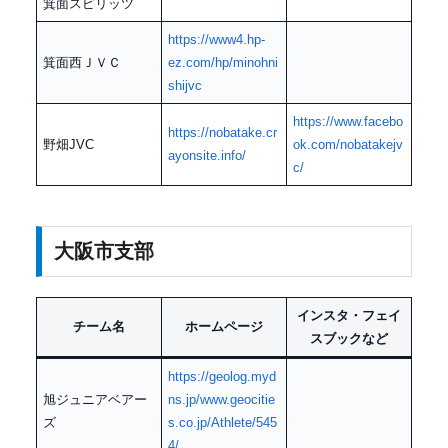
箕面スピリッツ
https://www4.hp-
箕面西ＪＶＣ
ez.com/hp/minohni
shijvc
https://www.facebo
https://nobatake.cr
野畑JVC
ok.com/nobatakejv
ayonsite.info/
c/
大阪市支部
インスタ・フェイ
チーム名
ホームページ
スブックなど
https://geolog.myd
旭ジュニアベアー
ns.jp/www.geocitie
ズ
s.co.jp/Athlete/545
4/