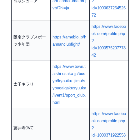
熊取ジュニア
am.com/kumatori.j
?
vb/?hl=ja
id=1000637264526
72
https://www.facebo
ok.com/profile.php
阪南クラブスポー
https://ameblo.jp/h
?
ツ少年団
annanclubfight/
id=1000575207778
42
https://www.town.t
aishi.osaka.jp/bus
yo/kyouiku_jimu/s
太子キラリ
yougaigakusyuuka
/ivent1/sport_club.
html
https://www.facebo
ok.com/profile.php
藤井寺JVC
?
id=1000371922558