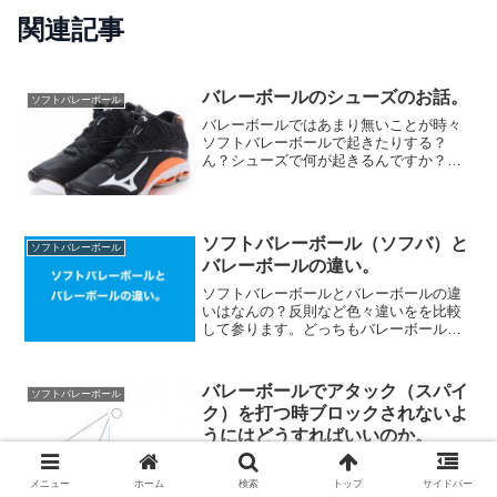
関連記事
バレーボールのシューズのお話。
ソフトバレーボール
バレーボールではあまり無いことが時々
ソフトバレーボールで起きたりする？
ん？シューズで何が起きるんですか？い
やいや、シューズって大事だよねって話
なんですけど、たまーに試合に行くと、
シューズがランニングシューズだった
り、バスケットシューズだった...
ソフトバレーボール（ソフバ）と
ソフトバレーボール
バレーボールの違い。
ソフトバレーボールとバレーボールの違
いはなんの？反則など色々違いをを比較
して参ります。どっちもバレーボールだ
けど、ソフトバレーボールは初心者がや
りやすい魅力いっぱいです。ボールが違
うソフトバレーボールと6人制バレーボー
バレーボールでアタック（スパイ
ソフトバレーボール
ルや9人制バレーボール...
ク）を打つ時ブロックされないよ
うにはどうすればいいのか。
さて、今この記事を見ているって事は、
アタック（スパイク）の際にブロックさ
メニュー
ホーム
検索
トップ
サイドバー