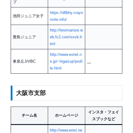
ブ
https://d8bhy.crayo
池田ジュニア女子
nsite.info/
http://tesimarose.w
豊島ジュニア
eb.fc2.com/ssvb.h
tml
http://www.eonet.n
東泉丘JrVBC
e.jp/~higaizujr/profi
le.html
大阪市支部
インスタ・フェイ
チーム名
ホームページ
スブックなど
http://www.enisi.ne