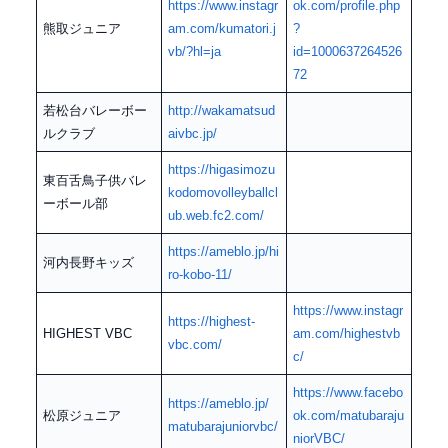
https://www.instagr
ok.com/profile.php
熊取ジュニア
am.com/kumatori.j
?
vb/?hl=ja
id=1000637264526
72
若松台バレーボー
http://wakamatsud
ルクラブ
aivbc.jp/
https://higasimozu
東百舌鳥子供バレ
kodomovolleyballcl
ーボール部
ub.web.fc2.com/
https://ameblo.jp/hi
河内長野キッズ
ro-kobo-11/
https://www.instagr
https://highest-
HIGHEST VBC
am.com/highestvb
vbc.com/
c/
https://www.facebo
https://ameblo.jp/
松原ジュニア
ok.com/matubaraju
matubarajuniorvbc/
niorVBC/