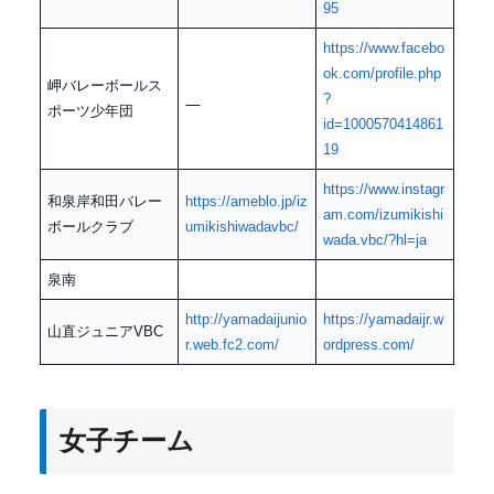
95
https://www.facebo
ok.com/profile.php
岬バレーボールス
?
ポーツ少年団
id=1000570414861
19
https://www.instagr
和泉岸和田バレー
https://ameblo.jp/iz
am.com/izumikishi
ボールクラブ
umikishiwadavbc/
wada.vbc/?hl=ja
泉南
http://yamadaijunio
https://yamadaijr.w
山直ジュニアVBC
r.web.fc2.com/
ordpress.com/
女子チーム