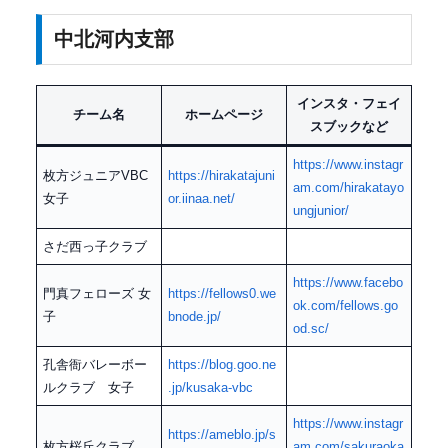
中北河内支部
インスタ・フェイ
チーム名
ホームページ
スブックなど
https://www.instagr
枚方ジュニアVBC
https://hirakatajuni
am.com/hirakatayo
女子
or.iinaa.net/
ungjunior/
さだ西っ子クラブ
https://www.facebo
門真フェローズ 女
https://fellows0.we
ok.com/fellows.go
子
bnode.jp/
od.sc/
孔舎衙バレーボー
https://blog.goo.ne
ルクラブ 女子
.jp/kusaka-vbc
https://www.instagr
https://ameblo.jp/s
枚方桜丘クラブ
am.com/sakuraoka