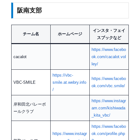
阪南支部
インスタ・フェイ
チーム名
ホームページ
スブックなど
https://www.facebo
cacalot
ok.com/cacalot.vol
ley/
https://vbc-
https://www.facebo
VBC-SMILE
smile.at.webry.info
ok.com/vbc.smile/
/
https://www.instagr
岸和田北バレーボ
am.com/kishiwada
ールクラブ
_kita_vbc/
https://www.facebo
https://www.instagr
ok.com/profile.php