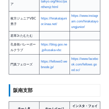
taikyo.org/hksc/pa
ア
nthersjr.html
https://www.instagr
枚方ジュニアVBC
https://hirakatajuni
am.com/hirakatayo
男子
or.iinaa.net/
ungjunior/
若草Jr.たむたむ
孔舎衙バレーボー
https://blog.goo.ne
ルクラブ
.jp/kusaka-vbc
https://www.facebo
https://fellows0.we
門真フェローズ
ok.com/fellows.go
bnode.jp/
od.sc/
阪南支部
インスタ・フェイ
チーム名
ホームページ