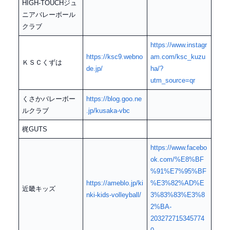
HIGH-TOUCHジュ
ニアバレーボール
クラブ
https://www.instagr
https://ksc9.webno
am.com/ksc_kuzu
ＫＳＣくずは
de.jp/
ha/?
utm_source=qr
くさかバレーボー
https://blog.goo.ne
ルクラブ
.jp/kusaka-vbc
梶GUTS
https://www.facebo
ok.com/%E8%BF
%91%E7%95%BF
https://ameblo.jp/ki
%E3%82%AD%E
近畿キッズ
nki-kids-volleyball/
3%83%83%E3%8
2%BA-
203272715345774