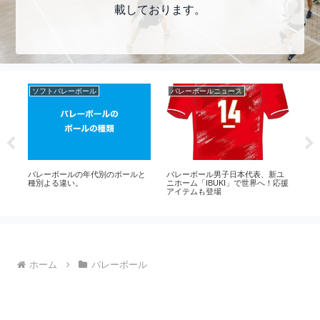
載しております。
ソフトバレーボール
バレーボールニュース
バ
日
バレーボールの年代別のボールと
バレーボール男子日本代表、新ユ
全
大
種別よる違い。
ニホーム「IBUKI」で世界へ！応援
ル
アイテムも登場
スカ
ッ
勝
ホーム
バレーボール