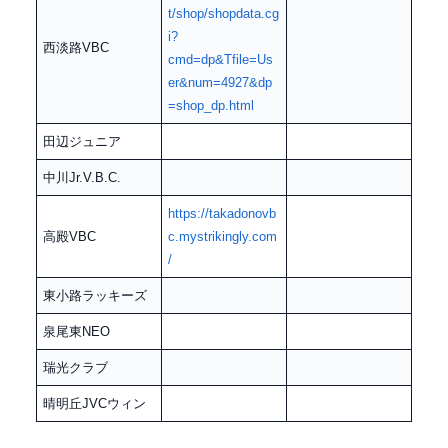
t/shop/shopdata.cg
i?
西淡路VBC
cmd=dp&Tfile=Us
er&num=4927&dp
=shop_dp.html
田辺ジュニア
中川Jr.V.B.C.
https://takadonovb
高殿VBC
c.mystrikingly.com
/
東小路ラッキーズ
泉尾東NEO
瑞光クラブ
晴明丘JVCウィン