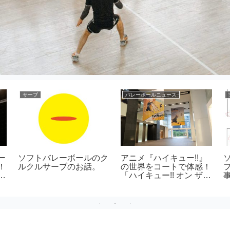
サーブ
バレーボールニュース
ー
ソフトバレーボールのク
アニメ『ハイキュー!!』
！
ルクルサーブのお話。
の世界をコートで体感！
「ハイキュー!! オン ザ
」
コート」大阪で開幕、東
の
京へも巡回決定！