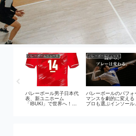
バレーボールニュース
バレーボールニュース
ボールマ
バレーボール男子日本代
バレーボールのパフォ
トリニュ
表、新ユニホーム
マンスを劇的に変える
ンド荻野
「IBUKI」で世界へ！応
プロも選ぶインソール
追加でク
援アイテムも登場
「トップパフォーマー
ィング延
があなたのプレーを次
レベルへ