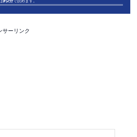
は
約2分
で読めます。
ンサーリンク