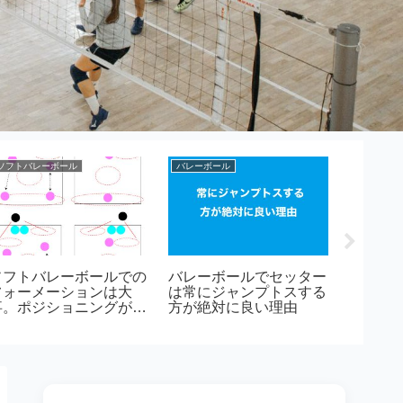
ソフトバレーボール
バレーボール
ソフトバレ
ソフトバレーボールでの
バレーボールでセッター
バレー
フォーメーションは大
は常にジャンプトスする
ボール
事。ポジショニングが重
方が絶対に良い理由
要