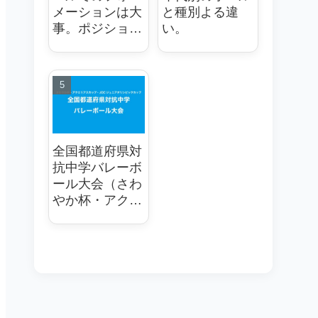
メーションは大
と種別よる違
事。ポジショニ
い。
ングが重要
全国都道府県対
抗中学バレーボ
ール大会（さわ
やか杯・アクエ
リアスカップ・
JOCジュニアオ
リンピックカッ
プ）優秀選手
や、歴代優勝都
道府県の紹介