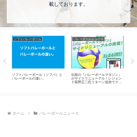
載しております。
ソフトバレーボール
バレーボールニュース
バ
代
ソフトバレーボール（ソフバ）と
伝統の『バレーボールマガジン』
全
バレーボールの違い。
がサイトリニューアル！レジェン
ル
ド荻野正二氏リターン追加でクラ
スカ
ウドファンディング延長
ッ
勝
ホーム
バレーボールニュース