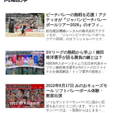
ビーチバレーの熱戦を応援！アク
バレーボールニュース
ティオが『ジャパンビーチバレー
ボールツアー2026』のオフィシ
ャルパートナーに
総合建設機械レンタルの株式会社アクテ
ィオが、「ジャパンビーチバレーボール
ツアー2026」のオフィシャルパートナー
として大会を応援します。国内最高峰の
ビーチバレーボール大会の開催概要と見
どころをご紹介します。
SVリーグの熱戦から学ぶ！柳田
バレーボールニュース
将洋選手が語る勝負の鍵とは？
ABEMAスポーツタイムで元日本代表キャ
プテン柳田将洋選手がSVリーグのファイ
ナルを徹底解説！トップ選手の技術とチ
ームワークの重要性を紐解き、あなたの
バレーボールライフをさらに豊かにする
ヒントをお届けします。
2022年9月17日 みのおキューズモ
バレーボールニュース
ール ソフトバレーボール体験・
教室出演
いつもサントリーサンバーズに温かい応
援をありがとうございます。サントリー
サンバーズは、～箕面からはじまる～