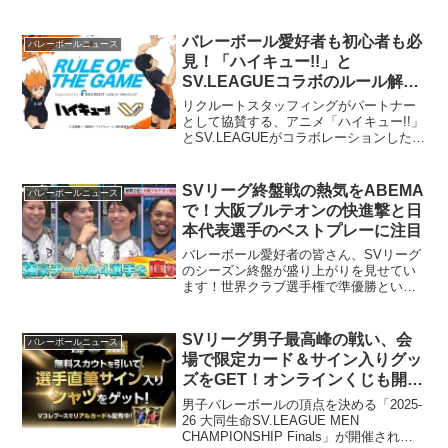
SDGsAction なんでもやってみよう！み
のおわくわくスタンプラリーに出演いた
します。ソフトバレーボール体験・教室
バレーボール愛好者も初心者も必
バレーボールニュース
はもちろん、他に...
見！「ハイキュー!!」と
SV.LEAGUEコラボのルール解説
動画で、もっとバレーボールを楽
リクルートスタッフィングがパートナー
しもう！
として協賛する、アニメ「ハイキュー!!」
とSV.LEAGUEがコラボレーションしたバ
レーボールの基本ルール解説動画「RULE
OF THE GAME」が公開されました。こ
の動画は、バレーボール初心者から観戦
SVリーグ終盤戦の熱気をABEMA
バレーボールニュース
をより深く楽しみたい方まで、誰もがバ
で！大阪ブルテオンの快進撃と日
レーボールの魅力を再発見し、プレーへ
本代表選手のベストプレーに注目
の意欲を高めるきっかけとなるでしょ
う。
バレーボール愛好者の皆さん、SVリーグ
のシーズン終盤が盛り上がりを見せてい
ます！世界クラブ選手権で準優勝という
快挙を成し遂げた大阪ブルテオンの選手
たちが、ABEMAの番組で今季のベストプ
レーやリーグ優勝への意気込みを語りま
SVリーグ男子最高峰の戦い、会
バレーボールニュース
した。日本代表選手たちの活躍は、きっ
場で限定カード＆サイン入りグッ
と皆さんのプレーへの意欲を高めるは
ズをGET！オンラインくじも開催
ず！さらに、SVリーグのレギュラーシー
中！
ズン最終戦の無料生中継情報もお届けし
男子バレーボールの頂点を決める「2025-
ます。仲間とのバレーボールライフをさ
26 大同生命SV.LEAGUE MEN
らに充実させるヒントが満載です！
CHAMPIONSHIP Finals」が開催されま