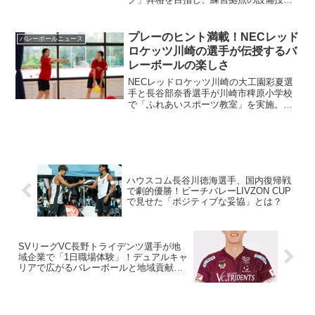
に向けたクラウドファンディングを開始
します。この挑戦は、選手たちの技術向
上とチームの士気向上に繋がり、バレー
プレーのヒント満載！NECレッド
バレーボールニュース
ボール愛好者にとっても日本のバレーボ
ロケッツ川崎の選手が伝授するバ
ール界の未来を共に築く貴重な機会とな
レーボールの楽しさ
るでしょう。
NECレッドロケッツ川崎の大工園彩夏選
手と長谷部奈香選手が川崎市稗原小学校
で「ふれあいスポーツ教室」を実施。プ
ロ選手から直接指導されたパスやスパイ
クのコツ、そして仲間と協力する楽しさ
が、参加した子どもたちのバレーボール
への情熱をさらに高めました。
ハウスコム長谷川徳海選手、国内復帰戦
で劇的優勝！ビーチバレーLIVZON CUP
で見せた「ポジティブな妥協」とは？
SVリーグVC長野トライデンツ選手が地
域企業で「1日職場体験」！デュアルキャ
リアで広がるバレーボールと地域貢献の
可能性