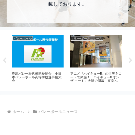
載しております。
バレーボール
バレーボールニュース
ソ
コ
春高バレー歴代優勝校紹介｜全日
アニメ『ハイキュー!!』の世界をコ
ソ
ル
本バレーボール高等学校選手権大
ートで体感！「ハイキュー!! オン
ー
会
ザ コート」大阪で開幕、東京へも
が
巡回決定！
ホーム
バレーボールニュース