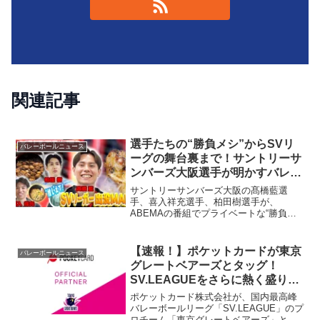
関連記事
選手たちの“勝負メシ”からSVリ
バレーボールニュース
ーグの舞台裏まで！サントリーサ
ンバーズ大阪選手が明かすバレー
ボール愛
サントリーサンバーズ大阪の髙橋藍選
手、喜入祥充選手、柏田樹選手が、
ABEMAの番組でプライベートな“勝負メ
シ”やSVリーグでの活躍の裏側を語りまし
た。バレーボール愛好者必見の、選手た
ちの素顔とチームの強さに迫ります。
【速報！】ポケットカードが東京
バレーボールニュース
グレートベアーズとタッグ！
SV.LEAGUEをさらに熱く盛り上
げる新パートナーシップが始動！
ポケットカード株式会社が、国内最高峰
バレーボールリーグ「SV.LEAGUE」のプ
ロチーム「東京グレートベアーズ」との