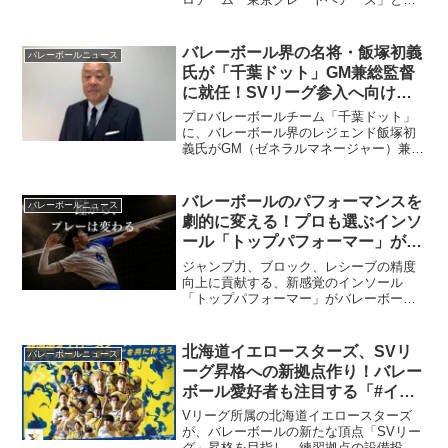
オフィシャルパートナー契約を締結しま
した。この新たなパートナーシップが、
バレーボールの魅力をさらに高め、ファ
バレーボール界の名将・飯塚初義
バレーボールニュース
ンの皆さんと共に感動を分かち合うこと
氏が「千葉ドット」GM兼総監督
を目指します。
に就任！SVリーグ参入へ向けチ
ーム強化
プロバレーボールチーム「千葉ドット」
に、バレーボール界のレジェンド飯塚初
義氏がGM（ゼネラルマネージャー）兼総
監督として加わりました。習志野高校や
順天堂大学で数々の実績を残してきた名
将の指導のもと、千葉ドットは2026-27シ
バレーボールのパフォーマンスを
バレーボールニュース
ーズンからのSV.LEAGUE GROWTH参入
劇的に変える！プロも選ぶインソ
を目指し、さらなる高みへと挑戦しま
ール「トップパフォーマー」があ
す。ファンや地域の皆さんと共に「幸福
なたのプレーを次のレベルへ
感」を分かち合うチームを目指す、千葉
ジャンプ力、ブロック、レシーブの精度
ドットの新たなスタートに注目が集まり
向上に貢献する、新感覚のインソール
ます。
「トップパフォーマー」がバレーボール
向けに登場。足裏の感覚を活かし、あな
たの潜在能力を引き出す秘密に迫りま
す。
北海道イエロースターズ、SVリ
バレーボールニュース
ーグ昇格への新拠点作り！バレー
ボール愛好者も注目する「#イエ
スタクラファン」始動
Vリーグ所属の北海道イエロースターズ
が、バレーボールの新たな頂点「SVリー
グ」昇格を目指し、練習拠点の設備投資