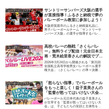
サントリーサンバーズ大阪の選手
バレーボールニュース
が直接指導！ふるさと納税で夢の
バレーボール教室に参加しよう！
大阪府箕面市のふるさと納税返礼品に、
男子バレーボールチーム「サントリーサ
ンバーズ大阪」の選手が指導するバレー
ボール教室が登場します。経験者から初
心者まで、世代を問わずバレーボール愛
好者なら誰でも参加可能。2026年4月17
高校バレーの熱戦「さくらバレ
バレーボールニュース
日（金）12時半より受付開始です。
ー」無料ライブ配信！元全日本主
将・荒木絵里香さんの解説でプレ
ーのヒントを見つけよう
2026年3月24日から開催される「第31回
全国私立高等学校男女バレーボール選手
権大会」（さくらバレー）の準々決勝か
ら決勝までの全14試合が、3月27日に毎日
新聞デジタルで無料ライブ配信されま
す。元全日本女子主将の荒木絵里香さん
「怒らない指導」でバレーボール
バレーボールニュース
による解説やインタビュー動画も公開さ
をもっと楽しく！益子直美さんの
れ、バレーボール愛好者にとって見逃せ
「監督が怒ってはいけない大会」
ない大会です。
から学ぶ、チームの士気を高める
バレーボール元日本代表の益子直美さん
ヒント
が主宰する「監督が怒ってはいけない大
会」は、子どもたちの笑顔と主体性を守