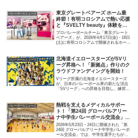
り、スポーツを心から楽しむことを目指
しています。この画期的な取り組みは、
楽しくバレーボールを上達したいプレー
東京グレートベアーズ ホーム最
バレーボールニュース
ヤーや、チームの雰囲気をより良くした
終節！有明コロシアムで熱い応援
い指導者・保護者にとって、大きなヒン
と『SVELTY beauty』体験を楽
トとなるでしょう。大会のユニークな特
しもう！
徴や、RKB毎日放送で放送される特別番
プロバレーボールチーム「東京グレート
組についてご紹介します。
ベアーズ」が、2026年4月17日(金)・18日
(土)に有明コロシアムで開催されるホーム
最終節に臨みます。会場では『SVELTY
beauty ブース by NatureLab Store』が出
展され、プロテインスムージーの試飲や
北海道イエロースターズがSVリ
バレーボールニュース
豪華賞品が当たるガラポン抽選会も実施
ーグ昇格へ！「新拠点」作りのク
されます。バレーボール愛好者にとって
ラウドファンディングを開始！
見逃せない、応援と体験が詰まったイベ
ントです。
Vリーグ所属の北海道イエロースターズ
が、日本のバレーボール界の新たな頂点
「SVリーグ」への昇格を目指し、練習環
境を飛躍的に向上させるためのクラウド
ファンディングをスタートしました。チ
ームの熱い挑戦を、皆で応援しましょ
熱戦を支えるメディカルサポー
バレーボールニュース
う！
ト！「第24回 グローバルアリー
ナ中学生バレーボール交流会」レ
ポート
2026年5月23日・24日に開催された「第
24回 グローバルアリーナ中学生バレーボ
ール交流会」では、中学生選手たちが九