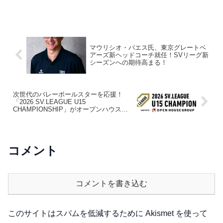
州・全国大会を目指して熱い戦いを繰り
広げました。この大会を裏で支えたの
が、堺整骨院グループによるメディカル
サポート。選手たちが安心してプレーで
きるよう、コンディショニングから緊急
時の対応まで、専門的なケアが提供され
マウリシオ・パエス氏、東京グレートベ
ました。
アーズ新ヘッドコーチ就任！SVリーグ新
シーズンへの期待高まる！
次世代のバレーボールスターを応援！
「2026 SV.LEAGUE U15
CHAMPIONSHIP」がオープンハウスグ
ループのサポートで熱戦を繰り広げる！
コメント
コメントを書き込む
このサイトはスパムを低減するために Akismet を使って