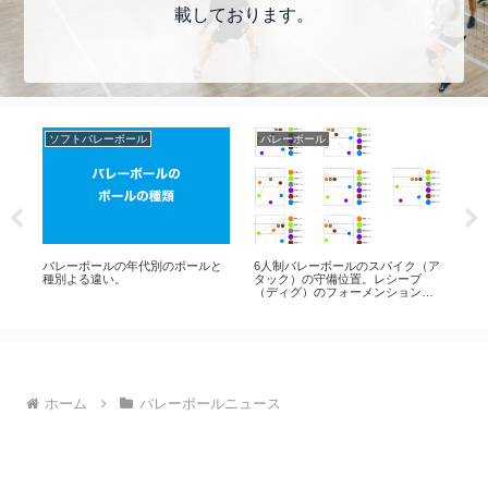
載しております。
ソフトバレーボール
バレーボール
サ
コ
バレーボールの年代別のボールと
6人制バレーボールのスパイク（ア
ソ
ル
種別よる違い。
タック）の守備位置。レシーブ
ー
（ディグ）のフォーメンションそ
の②
ホーム
バレーボールニュース