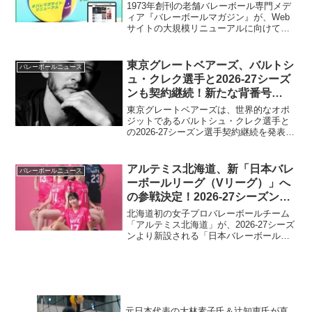
ァンディング始動！
組みをご紹介します。
1973年創刊の老舗バレーボール専門メデ
ィア『バレーボールマガジン』が、Web
サイトの大規模リニューアルに向けてク
ラウドファンディングを開始しました。
半世紀にわたる歴史と情熱を胸に、より
速く、より見やすい情報プラットフォー
東京グレートベアーズ、バルトシ
バレーボールニュース
ムへの進化を目指します。日本のバレー
ュ・クレク選手と2026-27シーズ
ボール界をさらに熱くするこの挑戦に、
ンも契約継続！新たな背番号
あなたも参加しませんか？
「6」でSVリーグを熱く盛り上げ
東京グレートベアーズは、世界的なオポ
る！
ジットであるバルトシュ・クレク選手と
の2026-27シーズン選手契約継続を発表し
ました。来シーズンからは背番号が「6」
に変更となり、クレク選手はファンへの
感謝と来シーズンへの強い意気込みを語
アルテミス北海道、新「日本バレ
バレーボールニュース
っています。SVリーグでのさらなる活躍
ーボールリーグ（Vリーグ）」へ
に期待が高まります。
の参戦決定！2026-27シーズンか
ら新たな挑戦へ！
北海道初の女子プロバレーボールチーム
「アルテミス北海道」が、2026-27シーズ
ンより新設される「日本バレーボールリ
ーグ（Vリーグ）」への参戦を正式に決定
しました。仕事と競技を両立する社会人
アスリートの活躍の場となる新リーグ
で、アルテミス北海道が北海道から全国
へ夢と感動を届けます。
元日本代表の大林素子氏＆辻知恵氏が直