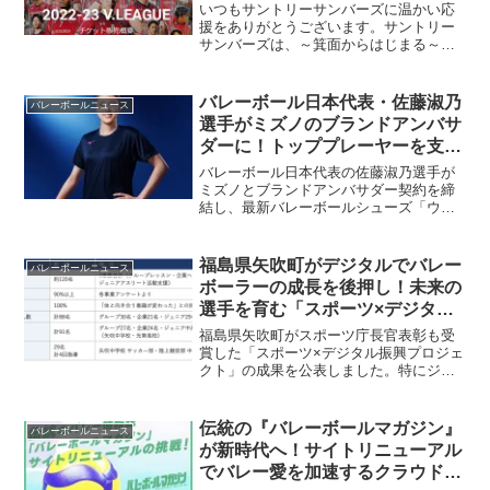
いつもサントリーサンバーズに温かい応
援をありがとうございます。サントリー
サンバーズは、～箕面からはじまる～
SDGsAction なんでもやってみよう！み
のおわくわくスタンプラリーに出演いた
します。ソフトバレーボール体験・教室
バレーボール日本代表・佐藤淑乃
バレーボールニュース
はもちろん、他に...
選手がミズノのブランドアンバサ
ダーに！トッププレーヤーを支え
るシューズの秘密
バレーボール日本代表の佐藤淑乃選手が
ミズノとブランドアンバサダー契約を締
結し、最新バレーボールシューズ「ウエ
ーブモーメンタムエリート」を着用しま
す。トップ選手の活躍を支えるギアの魅
力と、愛好者のプレーにもたらす可能性
福島県矢吹町がデジタルでバレー
バレーボールニュース
を探ります。
ボーラーの成長を後押し！未来の
選手を育む「スポーツ×デジタル
振興プロジェクト」
福島県矢吹町がスポーツ庁長官表彰も受
賞した「スポーツ×デジタル振興プロジェ
クト」の成果を公表しました。特にジュ
ニアアスリート支援では、AI姿勢分析や
体組成測定を活用し、未来のバレーボー
ラーを含む若い選手の成長を強力にサポ
伝統の『バレーボールマガジン』
バレーボールニュース
ートしています。自分の身体を知ること
が新時代へ！サイトリニューアル
で、より効果的な練習や怪我の予防にも
でバレー愛を加速するクラウドフ
繋がる、バレーボール愛好者必見の取り