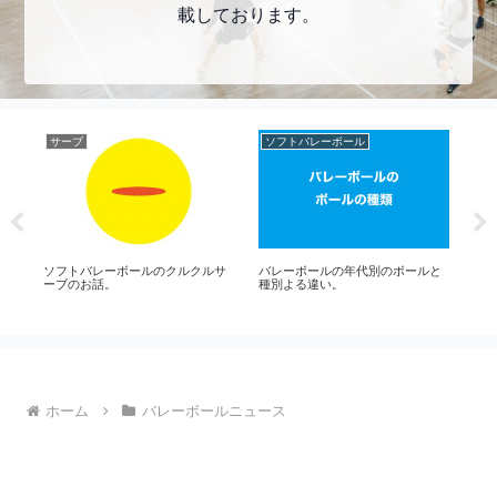
載しております。
サーブ
ソフトバレーボール
ア
メ
ソフトバレーボールのクルクルサ
バレーボールの年代別のボールと
ソ
グ
ーブのお話。
種別よる違い。
初
打
理
ホーム
バレーボールニュース