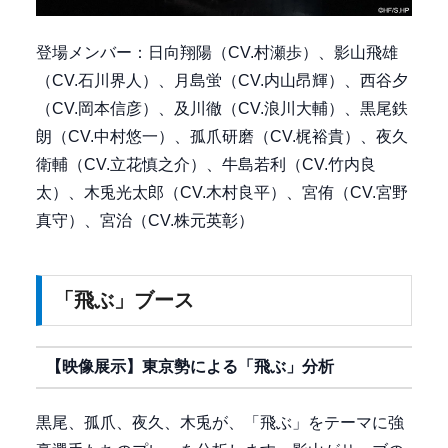
登場メンバー：日向翔陽（CV.村瀬歩）、影山飛雄
（CV.石川界人）、月島蛍（CV.内山昂輝）、西谷夕
（CV.岡本信彦）、及川徹（CV.浪川大輔）、黒尾鉄
朗（CV.中村悠一）、孤爪研磨（CV.梶裕貴）、夜久
衛輔（CV.立花慎之介）、牛島若利（CV.竹内良
太）、木兎光太郎（CV.木村良平）、宮侑（CV.宮野
真守）、宮治（CV.株元英彰）
「飛ぶ」ブース
【映像展示】東京勢による「飛ぶ」分析
黒尾、孤爪、夜久、木兎が、「飛ぶ」をテーマに強