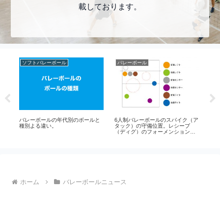
載しております。
ソフトバレーボール
バレーボール
ア
手
バレーボールの年代別のボールと
6人制バレーボールのスパイク（ア
ソ
種別よる違い。
タック）の守備位置。レシーブ
初
（ディグ）のフォーメンションは
打
大事
理
ホーム
バレーボールニュース