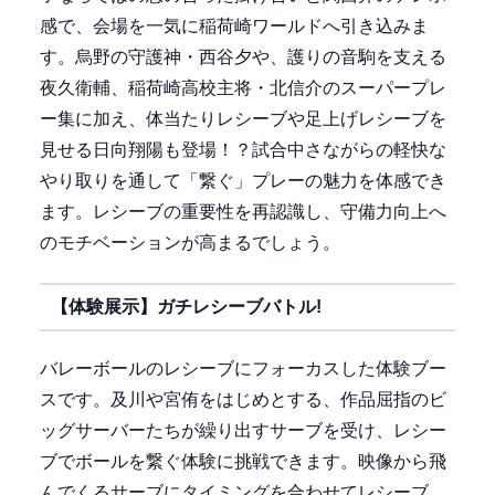
感で、会場を一気に稲荷崎ワールドへ引き込みま
す。烏野の守護神・西谷夕や、護りの音駒を支える
夜久衛輔、稲荷崎高校主将・北信介のスーパープレ
ー集に加え、体当たりレシーブや足上げレシーブを
見せる日向翔陽も登場！？試合中さながらの軽快な
やり取りを通して「繋ぐ」プレーの魅力を体感でき
ます。レシーブの重要性を再認識し、守備力向上へ
のモチベーションが高まるでしょう。
【体験展示】ガチレシーブバトル!
バレーボールのレシーブにフォーカスした体験ブー
スです。及川や宮侑をはじめとする、作品屈指のビ
ッグサーバーたちが繰り出すサーブを受け、レシー
ブでボールを繋ぐ体験に挑戦できます。映像から飛
んでくるサーブにタイミングを合わせてレシーブ