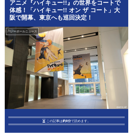
アニメ『ハイキュー!!』の世界をコートで
体感！「ハイキュー!! オン ザ コート」大
阪で開幕、東京へも巡回決定！
バレーボールニュース
この記事は
約8分
で読めます。